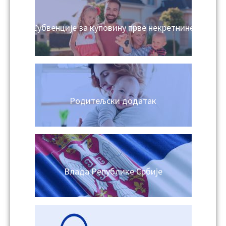
Субвенције за куповину прве некретнине
Родитељски додатак
Влада Републике Србије