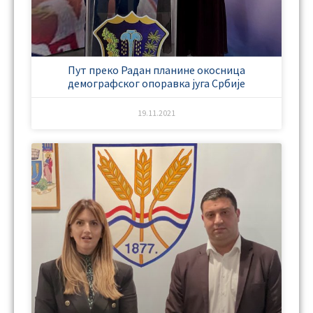
Пут преко Радан планине окосница
демографског опоравка југа Србије
19.11.2021