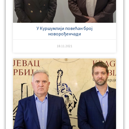
У Куршумлији повећан број
новорођенчади
18.11.2021