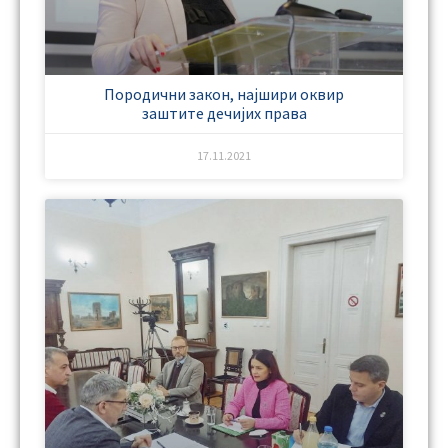
Породични закон, најшири оквир
заштите дечијих права
17.11.2021