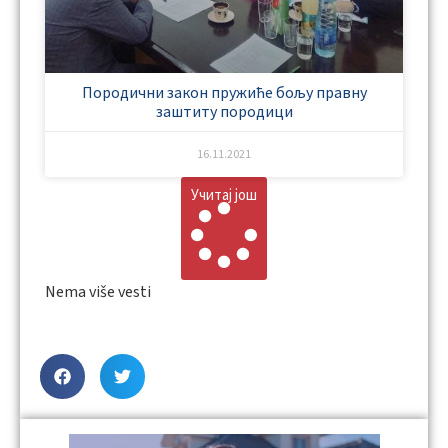
Породични закон пружиће бољу правну
заштиту породици
16.11.2021
Учитај још
Nema više vesti