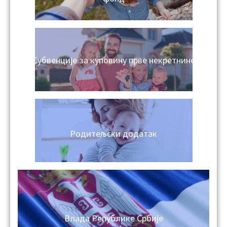
Субвенције за куповину прве некретнине
Родитељски додатак
Влада Републике Србије