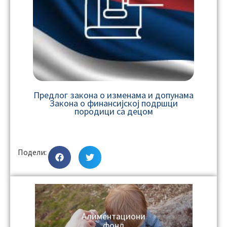
Предлог закона о изменама и допунама
Закона о финансијској подршци
породици са децом
Подели:
Алиментациони
фонд