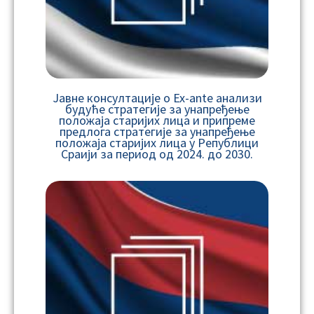
Јавнe консултације о Ex-ante анализи
будуће стратегије за унапређење
положаја старијих лица и припреме
предлога стратегије за унапређење
положаја старијих лица у Републици
Срaији за период од 2024. до 2030.