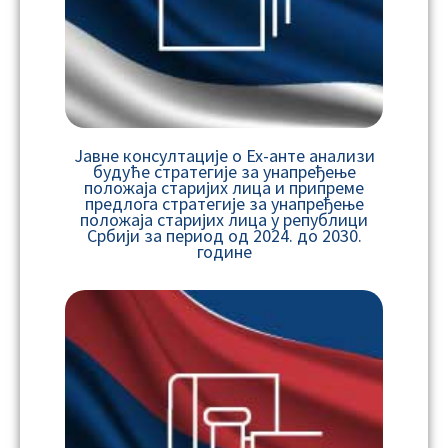
Јавне консултације о Ех-анте анализи
будуће стратегије за унапређење
положаја старијих лица и припреме
предлога стратегије за унапређење
положаја старијих лица у републици
Србији за период од 2024. до 2030.
године