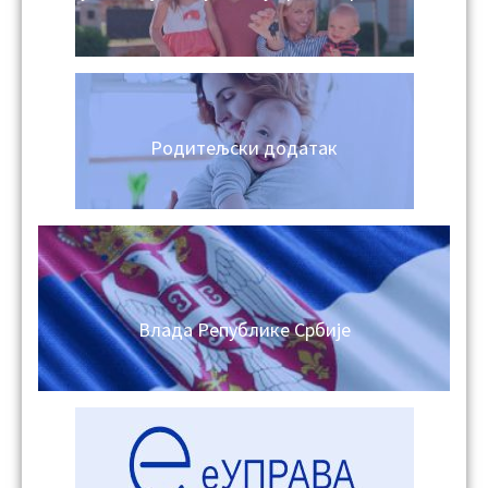
Родитељски додатак
Влада Републике Србије