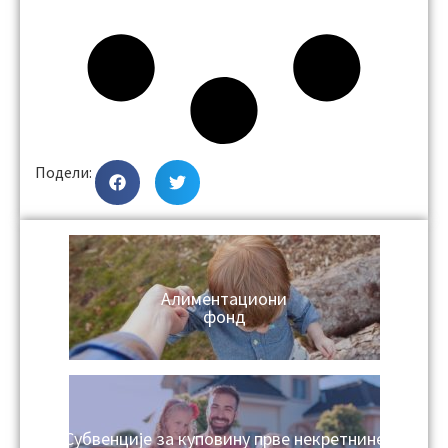
Подели:
Алиментациони
фонд
Субвенције за куповину прве некретнине