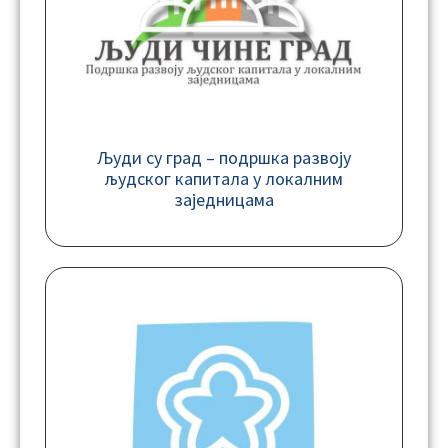
Људи су град – подршка развоју
људског капитала у локалним
заједницама