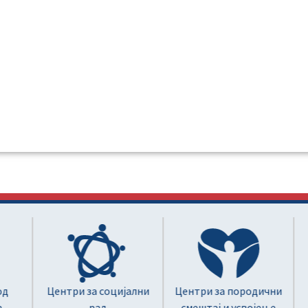
Центри за социјални
Центри за породични
рад
смештај и усвојење