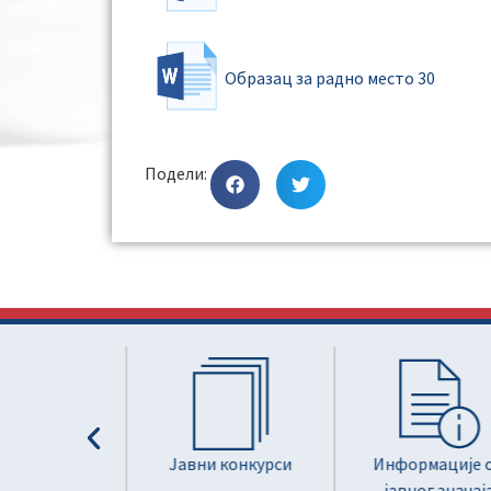
Образац за радно место 30
Подели:
расправе
Јавни конкурси
Информације од
јавног значаја