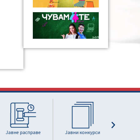
Јавне расправе
Јавни конкурси
Информа
јавног з