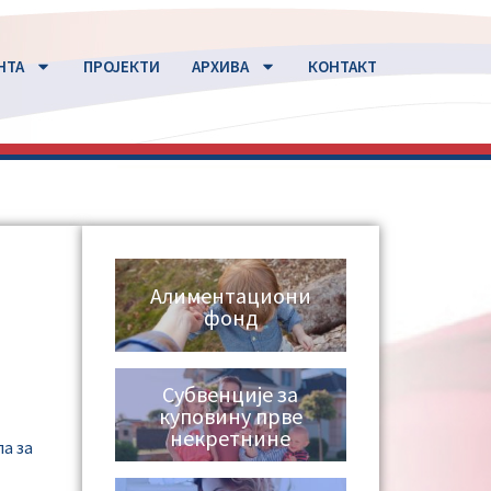
НТА
ПРОЈЕКТИ
АРХИВА
КОНТАКТ
Алиментациони
фонд
Субвенције за
куповину прве
некретнине
ла за