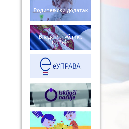
Родитељски додатак
Влада Републике
Србије