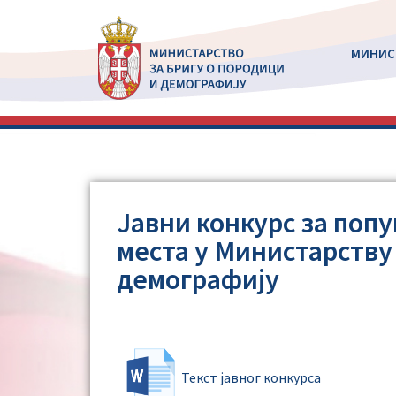
MИНИС
Jавни конкурс за по
места у Министарству 
демографију
Текст јавног конкурса