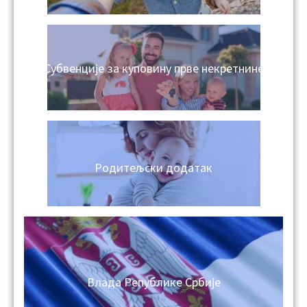
Субвенције за куповину прве некретнине
Родитељски додатак
Влада Републике Србије