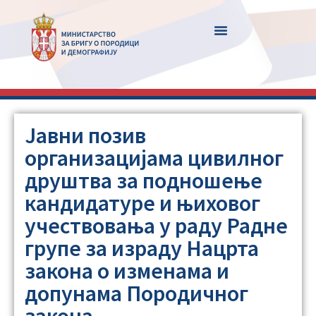
Јавни позив
организацијама цивилног
друштва за подношење
кандидатуре и њиховог
учествовања у раду Радне
групе за израду Нацрта
закона о изменама и
допунама Породичног