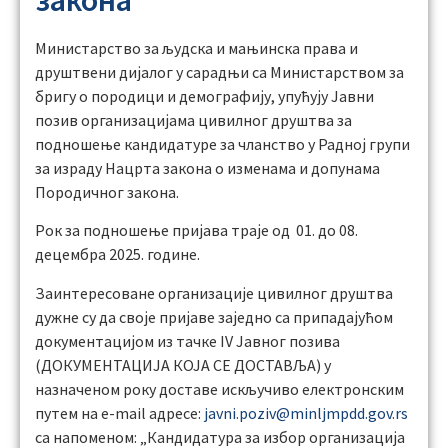
закона
Министарство за људска и мањинска права и
друштвени дијалог у сарадњи са Министарством за
бригу о породици и демографију, упућују Јавни
позив организацијама цивилног друштва за
подношење кандидатуре за чланство у Радној групи
за израду Нацрта закона о изменама и допунама
Породичног закона.
Рoк зa пoднoшeњe пријава траје од 01. до 08.
децембра 2025. године.
Заинтересоване организације цивилног друштва
дужне су да своје пријаве заједно са припадајућом
документацијом из тачке IV Јавног позива
(ДОКУМЕНТАЦИЈА КОЈА СЕ ДОСТАВЉА) у
назначеном року доставе искључиво електронским
путем на е-mail адресе:
javni.poziv@minljmpdd.gov.rs
сa нaпoмeнoм: „Кандидатура за избор организација