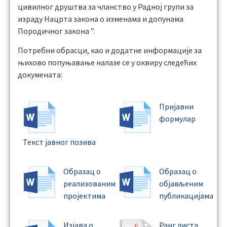
цивилног друштва за чланство у Радној групи за
израду Нацрта закона о изменама и допунама
Породичног закона ”.
Потребни обрасци, као и додатне информације за
њихово попуњавање налазе се у оквиру следећих
докумената:
Пријавни
формулар
Текст јавног позива
Образац о
Образац о
реализованим
објављеним
пројектима
публикацијама
Изјава о
Ранг листа