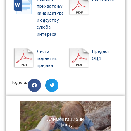
прихватању
кандидатуре
и одсуству
сукоба
интереса
Листа
Предлог
поднетих
ОЦД
пријава
Подели:
Алиментациони
фонд