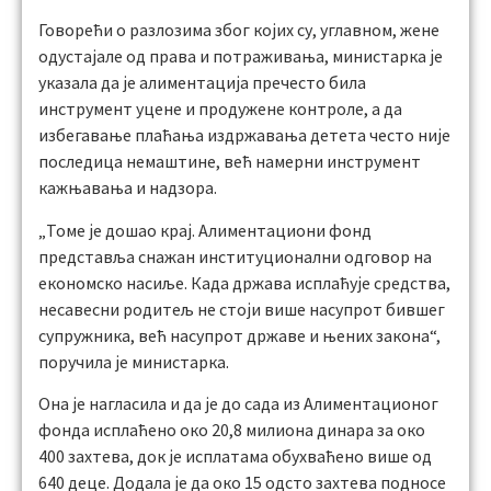
Говорећи о разлозима због којих су, углавном, жене
одустајале од права и потраживања, министарка је
указала да је алиментација пречесто била
инструмент уцене и продужене контроле, а да
избегавање плаћања издржавања детета често није
последица немаштине, већ намерни инструмент
кажњавања и надзора.
„Томе је дошао крај. Алиментациони фонд
представља снажан институционални одговор на
економско насиље. Када држава исплаћује средства,
несавесни родитељ не стоји више насупрот бившег
супружника, већ насупрот државе и њених закона“,
поручила је министарка.
Она је нагласила и да је до сада из Алиментационог
фонда исплаћено око 20,8 милиона динара за око
400 захтева, док је исплатама обухваћено више од
640 деце. Додала је да око 15 одсто захтева подносе