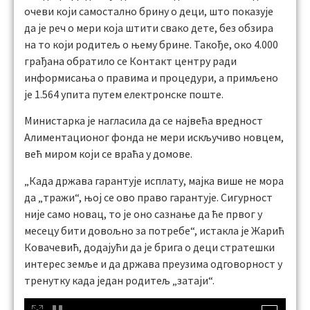
очеви који самостално брину о деци, што показује
да је реч о мери која штити свако дете, без обзира
на то који родитељ о њему брине. Такође, око 4.000
грађана обратило се Контакт центру ради
информисања о правима и процедури, а примљено
је 1.564 упита путем електронске поште.
Министарка је нагласила да се највећа вредност
Алиментационог фонда не мери искључиво новцем,
већ миром који се враћа у домове.
„Када држава гарантује исплату, мајка више не мора
да „тражи“, њој се ово право гарантује. Сигурност
није само новац, то је оно сазнање да ће првог у
месецу бити довољно за потребе“, истакла је Жарић
Ковачевић, додајући да је брига о деци стратешки
интерес земље и да држава преузима одговорност у
тренутку када један родитељ „затаји“.