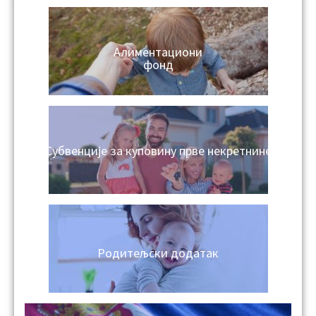
Алиментациони
фонд
Субвенције за куповину прве некретнине
Родитељски додатак