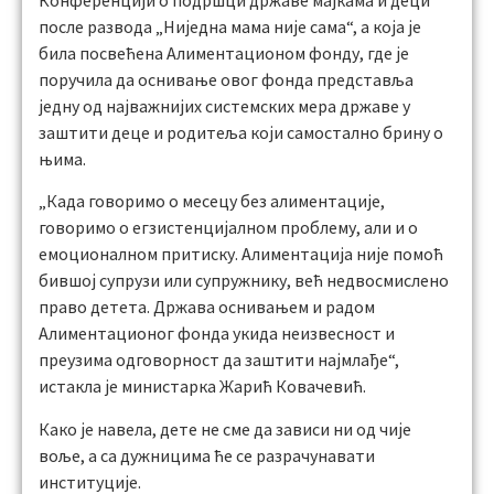
Конференцији о подршци државе мајкама и деци
после развода „Ниједна мама није сама“, а која је
била посвећена Алиментационом фонду, где је
поручила да оснивање овог фонда представља
једну од најважнијих системских мера државе у
заштити деце и родитеља који самостално брину о
њима.
„Када говоримо о месецу без алиментације,
говоримо о егзистенцијалном проблему, али и о
емоционалном притиску. Aлиментација није помоћ
бившој супрузи или супружнику, већ недвосмислено
право детета. Држава оснивањем и радом
Алиментационог фонда укида неизвесност и
преузима одговорност да заштити најмлађе“,
истакла је министарка Жарић Ковачевић.
Како је навела, дете не сме да зависи ни од чије
воље, а са дужницима ће се разрачунавати
институције.