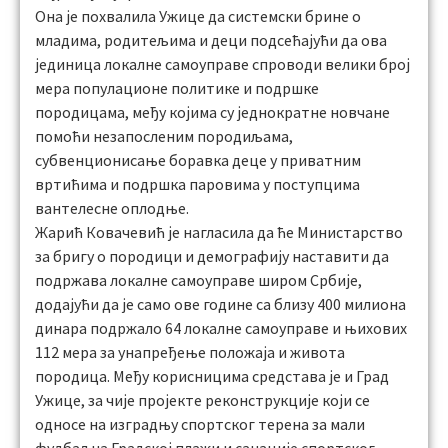
Она је похвалила Ужице да системски брине о
младима, родитељима и деци подсећајући да ова
јединица локалне самоуправе спроводи велики број
мера популационе политике и подршке
породицама, међу којима су једнократне новчане
помоћи незапосленим породиљама,
субвенционисање боравка деце у приватним
вртићима и подршка паровима у поступцима
вантелесне оплодње.
Жарић Ковачевић је нагласила да ће Министарство
за бригу о породици и демографију наставити да
подржава локалне самоуправе широм Србије,
додајући да је само ове године са близу 400 милиона
динара подржало 64 локалне самоуправе и њихових
112 мера за унапређење положаја и живота
породица. Међу корисницима средстава је и Град
Ужице, за чије пројекте реконструкције који се
односе на изградњу спортског терена за мали