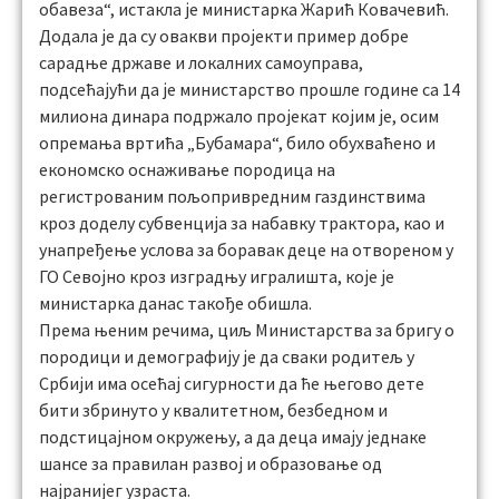
обавеза“, истакла је министарка Жарић Ковачевић.
Додала је да су овакви пројекти пример добре
сарадње државе и локалних самоуправа,
подсећајући да је министарство прошле године са 14
милиона динара подржало пројекат којим је, осим
опремања вртића „Бубамара“, било обухваћено и
економско оснаживање породица на
регистрованим пољопривредним газдинствима
кроз доделу субвенција за набавку трактора, као и
унапређење услова за боравак деце на отвореном у
ГО Севојно кроз изградњу игралишта, које је
министарка данас такође обишла.
Према њеним речима, циљ Министарства за бригу о
породици и демографију је да сваки родитељ у
Србији има осећај сигурности да ће његово дете
бити збринуто у квалитетном, безбедном и
подстицајном окружењу, а да деца имају једнаке
шансе за правилан развој и образовање од
најранијег узраста.