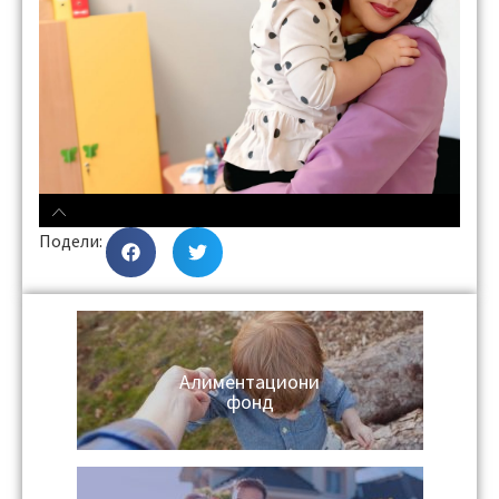
Подели:
Алиментациони
фонд