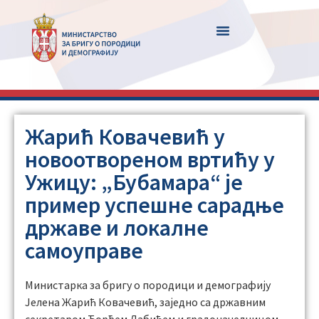
Жарић Ковачевић у
новоотвореном вртићу у
Ужицу: „Бубамара“ је
пример успешне сарадње
државе и локалне
самоуправе
Министарка за бригу о породици и демографију
Јелена Жарић Ковачевић, заједно са државним