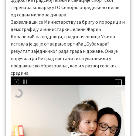
фудбал на Градској плажи и санације спортског
терена за кошарку у ГО Севојно опредељено више
од седам милиона динара.
Захваливши се Министарству за бригу о породици и
демографију и министарки Јелени Жарић
Ковачевић на подршци, градоначелница Ужица
истакла је да је отварање вртића „Бубамара“
резултат заједничког рада града и државе. Она је
поручила да ће град наставити са улагањима у
предшколско образовање, као и у развој сеоских
средина.