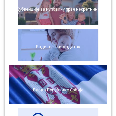
Субвенције за куповину прве некретнине
Родитељски додатак
Влада Републике Србије