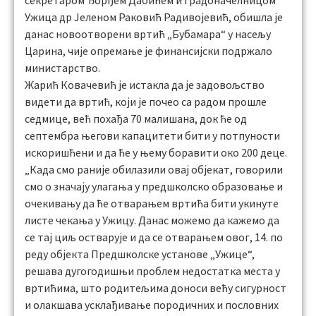
секретаром Ђорђем Дабићем и градоначелницом
Ужица др Јеленом Раковић Радивојевић, обишла је
данас новоотворени вртић „Бубамара“ у насељу
Царина, чије опремање је финансијски подржало
министарство.
Жарић Ковачевић је истакла да је задовољство
видети да вртић, који је почео са радом прошле
седмице, већ похађа 70 малишана, док ће од
септембра његови капацитети бити у потпуности
искоришћени и да ће у њему боравити око 200 деце.
„Када смо раније обилазили овај објекат, говорили
смо о значају улагања у предшколско образовање и
очекивању да ће отварањем вртића бити укинуте
листе чекања у Ужицу. Данас можемо да кажемо да
се тај циљ остварује и да се отварањем овог, 14. по
реду објекта Предшколске установе „Ужице“,
решава дугогодишњи проблем недостатка места у
вртићима, што родитељима доноси већу сигурност
и олакшава усклађивање породичних и пословних