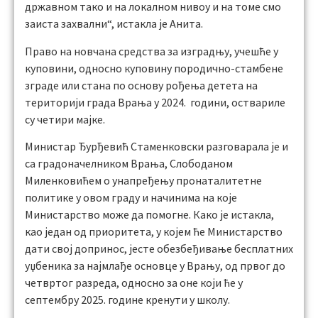
државном тако и на локалном нивоу и на томе смо
заиста захвални“, истакла је Анита.
Право на новчана средства за изградњу, учешће у
куповини, односно куповину породично-стамбене
зграде или стана по основу рођења детета на
територији града Врања у 2024. години, оствариле
су четири мајке.
Министар Ђурђевић Стаменковски разговарала је и
са градоначелником Врања, Слободаном
Миленковићем о унапређењу пронаталитетне
политике у овом граду и начинима на које
Министарство може да помогне. Како је истакла,
као један од приоритета, у којем ће Министарство
дати свој допринос, јесте обезбеђивање бесплатних
уџбеника за најмлађе основце у Врању, од првог до
четвртог разреда, односно за оне који ће у
септембру 2025. године кренути у школу.