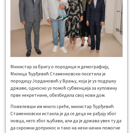
Министар за бригу о породици и демографију,
Милица Ђурђевић Стаменковски посетила је
породицу Јордановић у Врању, која је уз подршку
државе, односно уз помоћ субвенција за куповину
прве некретнине, обезбедила свој нови дом.
Пожелевши им много среће, министар Ђурђевић
Стаменковски истакла је да се деца не рађају због
новца, него због љубави, али да је држава увек ту да
да скромни допринос и тако на неки начин помогне