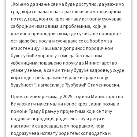
„Хоћемо да знање свима буде доступно, да уважимо
град који се налази на стратешки веома значајном
потезу, град који се кроз читаву историју суочавао
са бројним изазовима и проблемима, који је
доживео привредни слом, где су читаве породице
остајале без посла и суочавале се са борбом за
егзистенцију. Наш мали допринос породичном
буџету биће управо у томе да бесплатним
уџбеницима пошаљемо поруку да Министарство
улаже у знање, а самим тим у будуће кадрове, у људе
који овде треба да живе и раде и граде своју
будућност“, нагласила је Ђурђевић Стаменковски.
Према њеним речима, у 2025. години Министарство
ће уложити максимални износ кроз Јавни позив и
помоћи Граду Врању у пројектима који се тичу
подршке породици, родитељству и деци и
наставити са досадашњом подршком, која
подразумева исплату родитељског додатка и