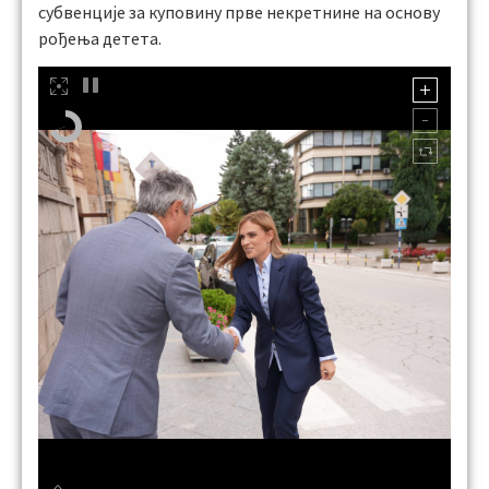
субвенције за куповину прве некретнине на основу
рођења детета.