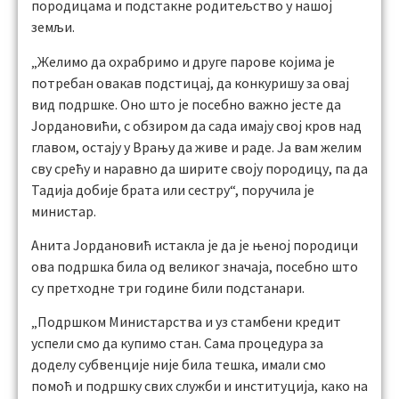
породицама и подстакне родитељство у нашој
земљи.
„Желимо да охрабримо и друге парове којима је
потребан овакав подстицај, да конкуришу за овај
вид подршке. Оно што је посебно важно јесте да
Јордановићи, с обзиром да сада имају свој кров над
главом, остају у Врању да живе и раде. Ја вам желим
сву срећу и наравно да ширите своју породицу, па да
Тадија добије брата или сестру“, поручила је
министар.
Анита Јордановић истакла је да је њеној породици
ова подршка била од великог значаја, посебно што
су претходне три године били подстанари.
„Подршком Министарства и уз стамбени кредит
успели смо да купимо стан. Сама процедура за
доделу субвенције није била тешка, имали смо
помоћ и подршку свих служби и институција, како на