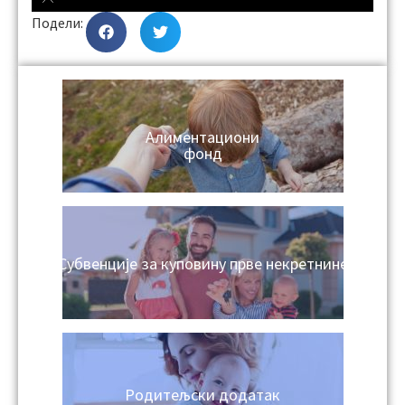
Подели:
Алиментациони
фонд
Субвенције за куповину прве некретнине
Родитељски додатак