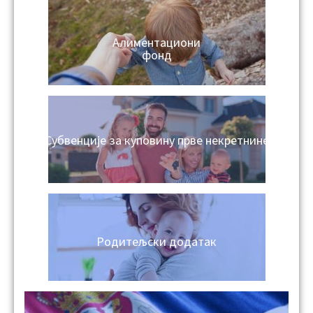
Алиментациони
фонд
Субвенције за куповину прве некретнине
Родитељски додатак