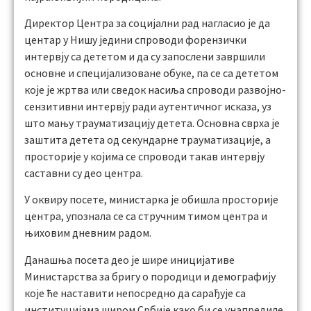
Директор Центра за социјални рад нагласио је да
центар у Нишу једини спроводи форензички
интервју са дететом и да су запослени завршили
основне и специјализоване обуке, па се са дететом
које је жртва или сведок насиља спроводи развојно-
сензитивни интервју ради аутентичног исказа, уз
што мању трауматизацију детета. Основна сврха је
заштита детета од секундарне трауматизације, а
просторије у којима се спроводи такав интервју
саставни су део центра.
У оквиру посете, министарка је обишла просторије
центра, упознала се са стручним тимом центра и
њиховим дневним радом.
Данашња посета део је шире иницијативе
Министарства за бригу о породици и демографију
које ће наставити непосредно да сарађује са
институцијама широм Србије како би се унапредиле