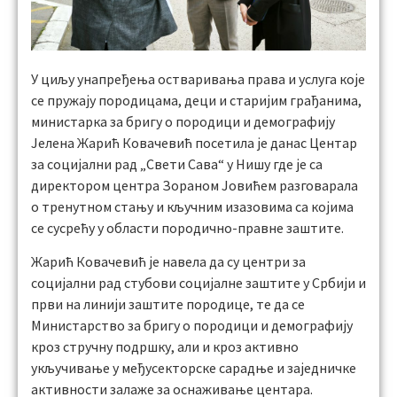
У циљу унапређења остваривања права и услуга које
се пружају породицама, деци и старијим грађанима,
министарка за бригу о породици и демографију
Јелена Жарић Ковачевић посетила је данас Центар
за социјални рад „Свети Сава“ у Нишу где је са
директором центра Зораном Јовићем разговарала
о тренутном стању и кључним изазовима са којима
се сусрећу у области породично-правне заштите.
Жарић Ковачевић је навела да су центри за
социјални рад стубови социјалне заштите у Србији и
први на линији заштите породице, те да се
Mинистарство за бригу о породици и демографију
кроз стручну подршку, али и кроз активно
укључивање у међусекторске сарадње и заједничке
активности залаже за оснаживање центара.