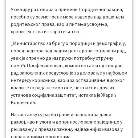
У оквиру разговора о примени Породичног закона,
посебно су размотрене мере надзора над вршењем
родитељског права, као и питања усвојења,
хранитељства и старатељства.
„Министарство за бригу о породици и демографију,
поред надзора над радом центара за социјални рад,
увек је спремно да им пружи потребну стручну
помоћ. Професионалан, компетентан и одговоран
рад запослених предуслов је за деловање у најбољем
интересу корисника, као и за остваривање високог
квалитета рада не само ове, него и свих других
установа социјалне заштите“, истакла је Жарић
Ковачевић.
На састанку су разматрани и планови за даљи
развој, као и улога и допринос локалне заједнице у
решавању и превазилажењу најважнијих изазова у
најрањивијим породицама.