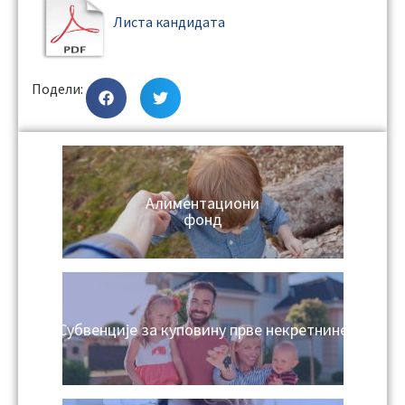
Листа кандидата
Подели:
Алиментациони
фонд
Субвенције за куповину прве некретнине