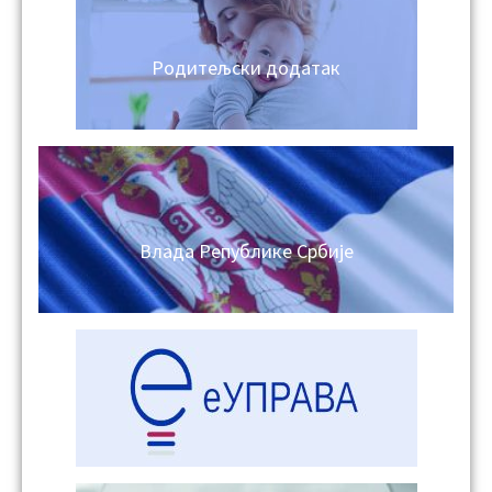
Родитељски додатак
Влада Републике Србије