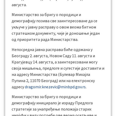
августа.
Министарство за бригу о породици и
демографију позива све заинтересоване да се
укључе у јавну расправу о овом веома битном
стратешком документу, чије је доношење један
од приоритета рада Министарства.
Непосредна јавна расправа биће одржана у
Београду 2. августа, Новом Саду 11. августа и
Крагујевцу 14. августа, а заинтересовани могу
своја мишљења, предлоге и сугестије доставити и
на адресу Министарства (Булевар Михајла
Пупина 2, 11070 Београд) или на електронску
адресу
dragomir.knezevic@minbpd.gov.rs
.
Министарство за бригу о породици и
демографију иницирало је израду Предлога
стратегије за унапређење положаја старих
имајући у виду потребе ове веома осетљиве и