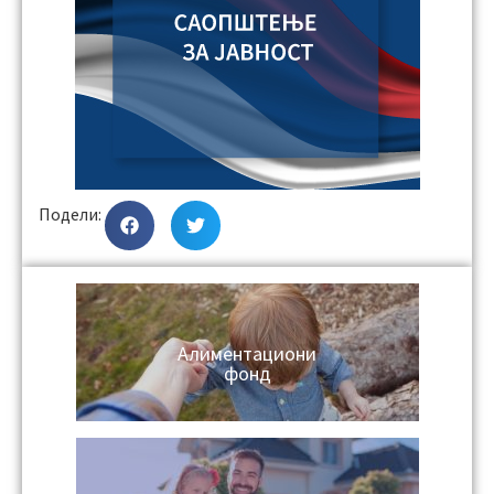
Подели:
Алиментациони
фонд