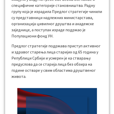
специфичне категорије становништва. Радну
групу која је израдила Предлог стратегије чинили
су представници надлежних министарстава,
организација цивилног друштва и академске
заједнице, а поступак израде подржаo је
Популациони фонд УН.
Предлог стратегије подржава приступ активног
и здравог старења лица старијих од 65 година у
Републици Србији и усмерен је ка стварању
предуслова да се старија лица без обзира на
године остваре у свим областима друштвеног
живота.