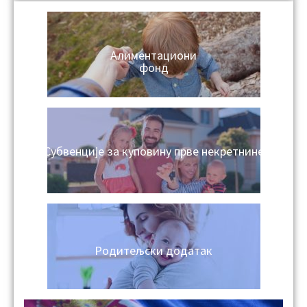
Алиментациони
фонд
Субвенције за куповину прве некретнине
Родитељски додатак