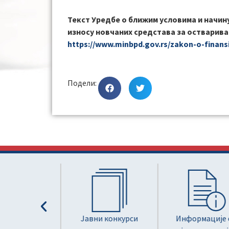
Текст Уредбе о ближим условима и начин
износу новчаних средстава за остварив
https://www.minbpd.gov.rs/zakon-o-finans
Подели:
расправе
Јавни конкурси
Информације од