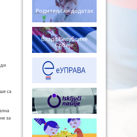
Родитељски додатак
Влада Републике
Србије
оди
ше са
ална
не за