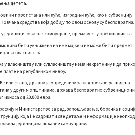
ђења детета.
овини првог стана или куће, изградњи куће, као и субвенцију
Новчана средства која добију по овом основу су бесповратна.
у у јединици локалне самоуправе, према месту пребивалишта.
 имовина бити укњижена на име мајке и не може бити предмет
тицања власништва.
ка у власништву или сувласништву нема некретнину и да прих
е плате на републичком нивоу.
уће или стана, држава је определила за недовољно развијена
 стана у другим општинама, држава бесповратно субвенициони
 износа од 20.000 евра.
рафију и Министарство за рад, запошљавање, борачка и социј
трукцију која ће садржати све детаље и информације неопход
тављена јединицама локалне самоуправе.