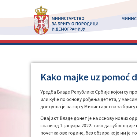
MИНИС
Kako majke uz pomoć d
Уредба Владе Републике Србије којом су пр
или куће по основу рођења детета, у максим
доступна је на сајту Министарства за бригу
Овај акт Владе донет је на основу нових од
снази од 1. јануара 2022. тако да субвенциј
почетка ове године, без обзира које им је т