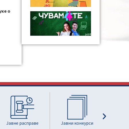
уке о
Јавне расправе
Јавни конкурси
Информа