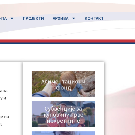
НТА
ПРОЈЕКТИ
АРХИВА
КОНТАКТ
Алиментациони
фонд
тана
у и
Субвенције за
куповину прве
је на
некретнине
д