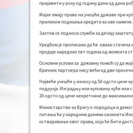
пријавити у року од годину дана од дана ро
Мајке имају право на учешће државе при куп
приликом подизања кредита за ове намене. 
Захтев се подноси служби за дечију заштит
Уредбом је прописано да ће овако стечена
продаје наредних пет година од момента с
Основни услови за државну помоћ су да мај
брачних партнера нису већи од две просечн
Највеће учешће у износу од 50 одсто цене к
подручја. Изградњу или куповину куће или
20 одсто од цене некретнине до максималног
Министарство за бригу о породици и демог
питања ће у наредним данима сачинити Инс
остваривање овог права, која ће бити дос