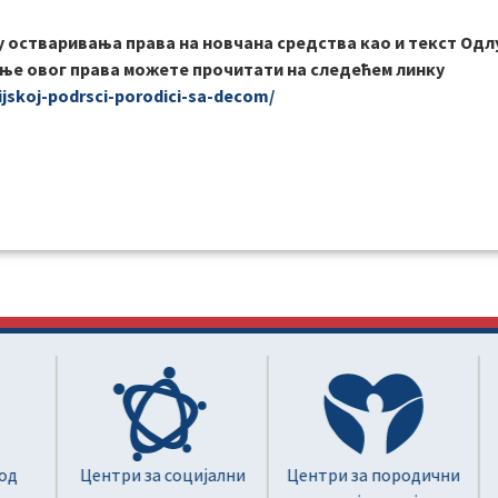
у остваривања права на новчана средства као и текст Одл
ање овог права можете прочитати на следећем линку
ijskoj-podrsci-porodici-sa-decom/
Центри за социјални
Центри за породични