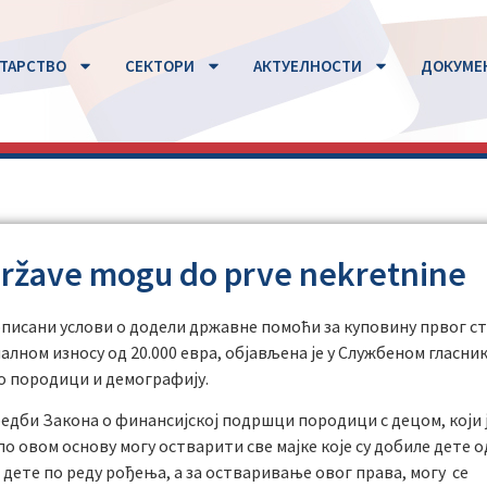
ТАРСТВО
СЕКТОРИ
АКТУЕЛНОСТИ
ДОКУМЕ
ržave mogu do prve nekretnine
описани услови о додели државне помоћи за куповину првог с
алном износу од 20.000 евра, објављена је у Службеном гласник
 о породици и демографију.
редби Закона о финансијској подршци породици с децом, који 
е по овом основу могу остварити све мајке које су добиле дете о
о дете по реду рођења, а за остваривање овог права, могу се